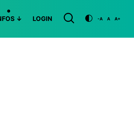
NFOS
LOGIN
-A
A
A+