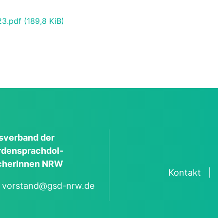
23.pdf
(189,8 KiB)
s­verband der
den­sprach­dol­
her­Innen NRW
Kontakt
:
vorstand@gsd-nrw.de