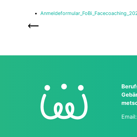
Anmeldeformular_FoBi_Facecoaching_20
Beruf
Gebär
metsc
Email