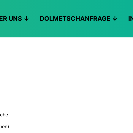
ER UNS
DOLMETSCHANFRAGE
I
ache
hen)