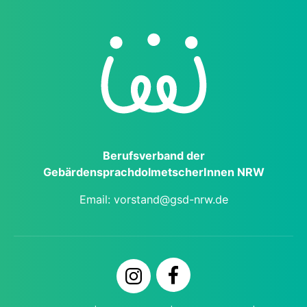
Berufs­verband der
Gebärden­sprach­dol­metscher­Innen NRW
Email:
vorstand@gsd-nrw.de