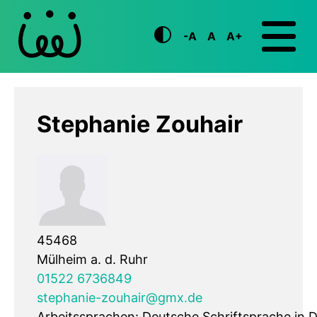
-A
A
A+
Stephanie Zouhair
45468
Mülheim a. d. Ruhr
01522 6736849
stephanie-zouhair@gmx.de
Arbeitssprachen: Deutsche Schriftsprache in 