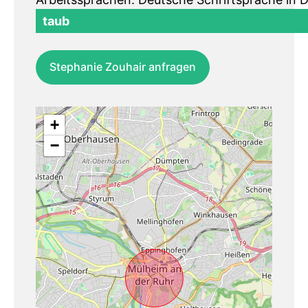
taub
Stephanie Zouhair anfragen
+
−