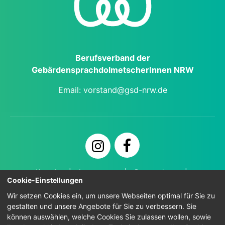
Berufs­verband der
Gebärden­sprach­dol­metscher­Innen NRW
Email:
vorstand@gsd-nrw.de
Kontakt
Impressum
Datenschutz
Cookie-Einstellungen
Zugänglichkeit
Wir setzen Cookies ein, um unsere Webseiten optimal für Sie zu
gestalten und unsere Angebote für Sie zu verbessern. Sie
können auswählen, welche Cookies Sie zulassen wollen, sowie